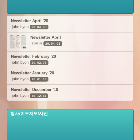
Newsletter April '20
john byon
20. 04. 05
Newsletter April
김광배
20. 04. 03
Newsletter February '20
john byon
20. 02. 05
Newsletter January '20
john byon
20. 01. 06
Newsletter December '19
john byon
19. 12. 11
행사/이모저모/사진