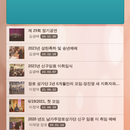
제 29회 정기공연
김광배
24. 11. 20
2023년 성탄축하 및 송년예배
김광배
23. 12. 19
2023년 신구임원 이취임식
김광배
23. 03. 07
장로 성가단 1년 6개월만의 모임-장진영 새 지휘자와 함께
이창덕
21. 08. 22
6/19/2021, 첫 모임
이창덕
21. 06. 19
2020 년도 남가주장로성가단 신구 임원 이 취임 예배
이재영 장로
20. 01. 14