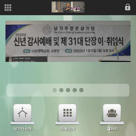
성가단소개
단원소개
갤러리