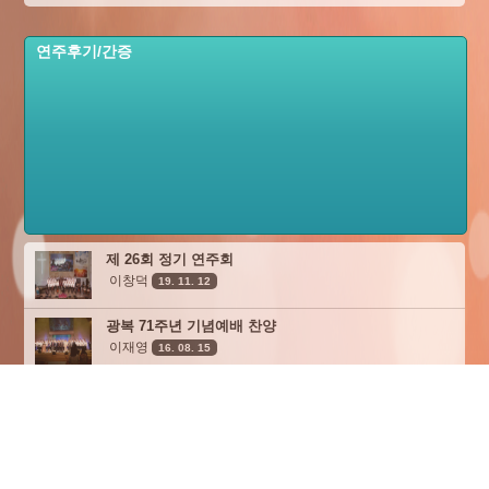
연주후기/간증
제 26회 정기 연주회
이창덕
19. 11. 12
광복 71주년 기념예배 찬양
이재영
16. 08. 15
SF 사랑의교회, 북가주찬양선교여행
이재영
16. 07. 17
북가주 창양선교 여행
이재영
16. 03. 14