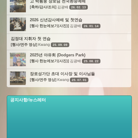
고 박훤웅 장로님 천국환송예배
[축하/감사/조의]
김광배
26. 02. 13
2026 신년감사예배 및 첫연습
[행사 한눈에보기(사진)]
김광배
26. 01. 14
김정대 지휘자 첫 연습
[행사/연주 영상]
Kwang
25. 09. 09
2025년 야유회 (Dodgers Park)
[행사 한눈에보기(사진)]
김광배
25. 08. 22
장로성가단 초대 이사장 및 이사님들
[행사/연주 영상]
Kwang
25. 07. 01
공지사항/뉴스레터