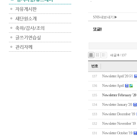
SNS내보내기
댓글0
새글
0
/ 137
번호
Newsletter April '20
[
2
]
137
Newsletter April
136
Newsletter February '20
135
Newsletter January '20
134
Newsletter December '19
133
Newsletter November '19
132
Newsletter October '19
131