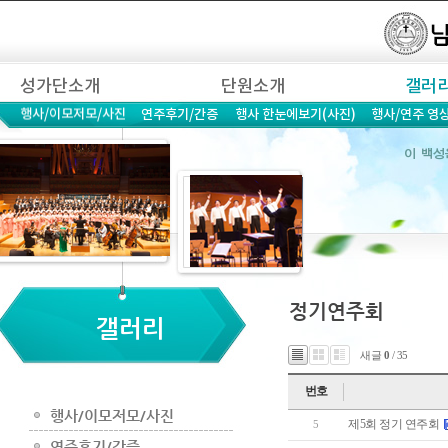
새글
0
/ 35
번호
제5회 정기 연주회
5