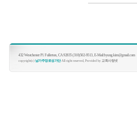
432 Westchester Pl. Fullerton, CA 92835 (310)502-9513, E-Mail:byung.kim@gmail.com
copyright(c)
남가주장로성가단
All right reserved, Provided by
교회사랑넷