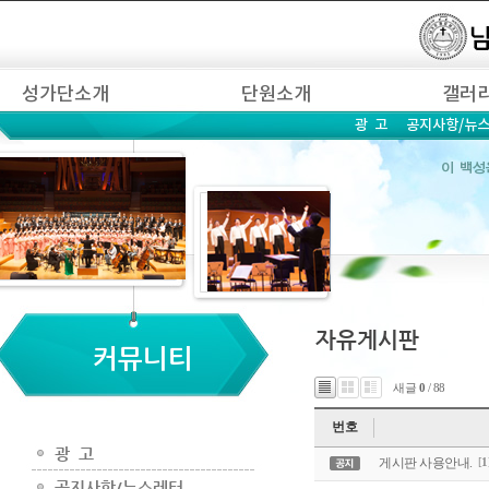
새글
0
/ 88
번호
게시판 사용안내.
[
1