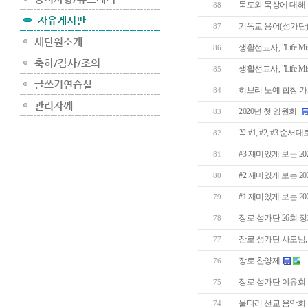
묵도와 묵상에 대해
88
기독교 용어(성가단)
87
생활선교사, "Life Missi
86
생활선교사, "Life Missi
85
히브리 노예 합창 
84
2020년 첫 임원회
83
꼭 #1, #2, #3 순서
82
#3 재미있게 보는 20
81
#2 재미있게 보는 202
80
#1 재미있게 보는 202
79
장로 성가단 26회 
78
장로 성가단 사모님, 
77
장로 찬양제
76
장로 성가단 야유회
75
울타리 선교 음악회
74