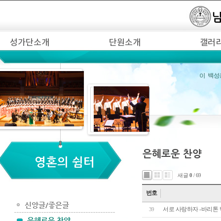
새글
0
/ 69
번호
서로 사랑하자 -바리톤 박 
39