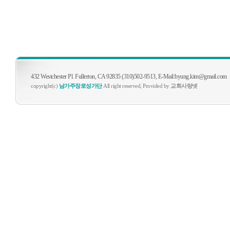
432 Westchester Pl. Fullerton, CA 92835 (310)502-9513, E-Mail:byung.kim@gmail.com
copyright(c)
남가주장로성가단
All right reserved, Provided by
교회사랑넷