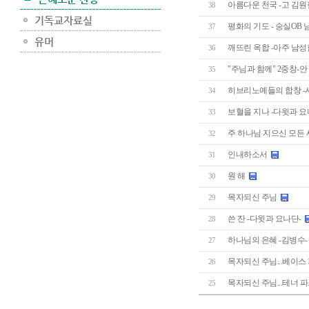
아름다운 천국 -고 김원
38
평화의 기도 - 숭실OB
37
깨뜨린 옥합 -아주 남성
36
"주님과 함께" 2중창-안 민
35
히브리노예들의 합창 -
34
보혈을 지나 -다윗과 요
33
주 하나님 지으신 모든 
32
인내하소서
31
원 해
30
목자되신 주님
29
쓴 잔 -다윗과 요나단-
28
하나님의 은혜 -김병수-
27
목자되신 주님...베이스
26
목자되신 주님...테너 
25