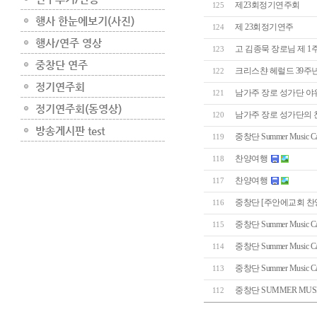
제23회정기연주회
125
제 23회정기연주
124
고 김종묵 장로님 제 
123
크리스챤 헤럴드 39주
122
남가주 장로 성가단 야
121
남가주 장로 성가단의 
120
중창단 Summer Music Ca
119
찬양여행
118
찬양여행
117
중창단 [주안에교회 찬
116
중창단 Summer Music Ca
115
중창단 Summer Music Ca
114
중창단 Summer Music Ca
113
중창단 SUMMER MUSIC
112