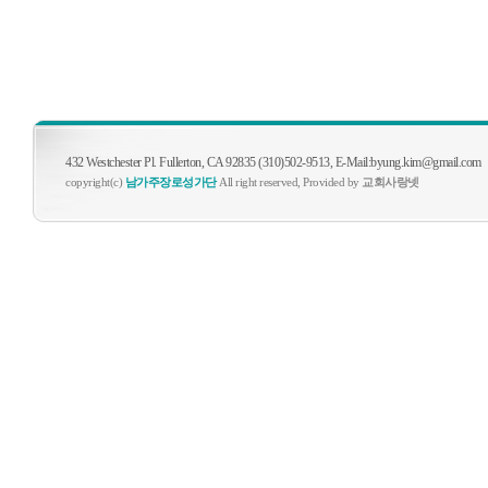
432 Westchester Pl. Fullerton, CA 92835 (310)502-9513, E-Mail:byung.kim@gmail.com
copyright(c)
남가주장로성가단
All right reserved, Provided by
교회사랑넷