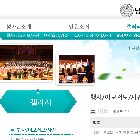
새글
0
/ 201
번호
제23회 남가주 장로 
126